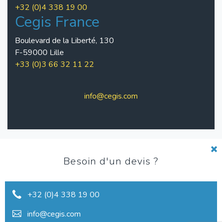
+32 (0)4 338 19 00
Cegis France
Boulevard de la Liberté, 130
F-59000 Lille
+33 (0)3 66 32 11 22
info@cegis.com
Pied
Charte de qualité
Besoin d'un devis ?
de
Conditions d'utilisation
+32 (0)4 338 19 00
page
Vie privée
info@cegis.com
Réclamations