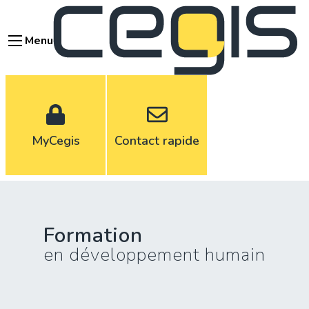
Aller
au
Menu
contenu
principal
MyCegis
Contact rapide
Formation
en développement humain