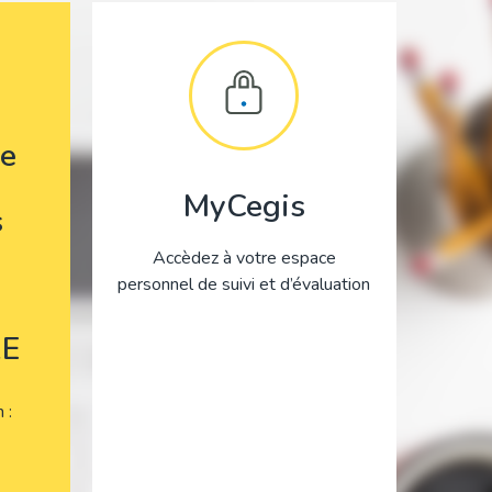
e
MyCegis
s
Accèdez à votre espace
personnel de suivi et d’évaluation
E
on