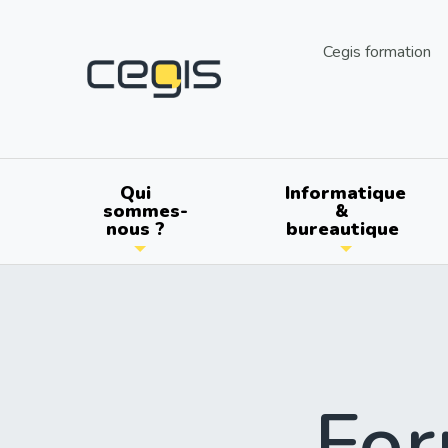
Aller
au
utils
Cegis formation
contenu
principal
Main
Qui
Informatique
sommes-
&
nous ?
bureautique
navigation
For