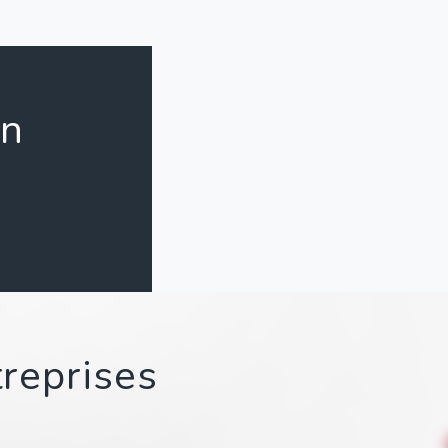
on
treprises