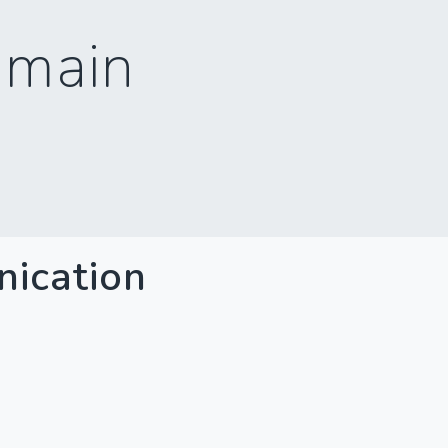
umain
nication
.