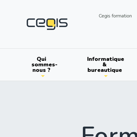
Aller
au
utils
Cegis formation
contenu
principal
Main
Qui
Informatique
sommes-
&
nous ?
bureautique
navigation
Form