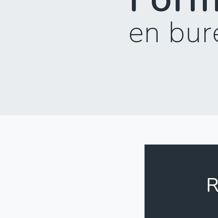
en bur
R