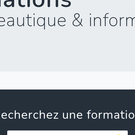
eautique & infor
echerchez une formati