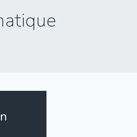
matique
on