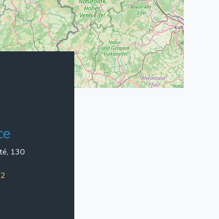
ce
rté, 130
22