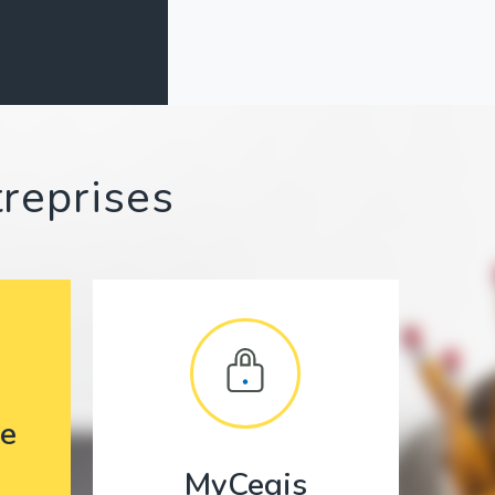
treprises
e
MyCegis