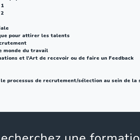
 1
 2
iale
ue pour attirer les talents
ecrutement
e monde du travail
uations et l'Art de recevoir ou de faire un Feedback
le processus de recrutement/sélection au sein de la 
echerchez une formati