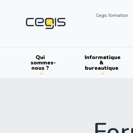
Aller
au
utils
Cegis formation
contenu
principal
Main
Qui
Informatique
sommes-
&
nous ?
bureautique
navigation
For