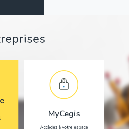
treprises
e
MyCegis
s
Accèdez à votre espace