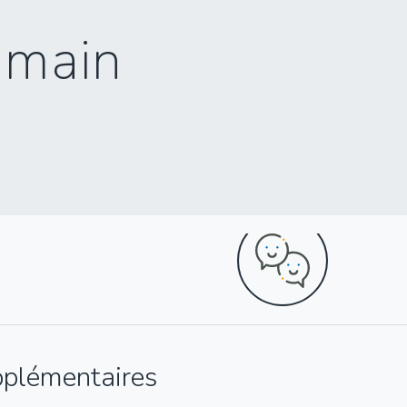
umain
pplémentaires