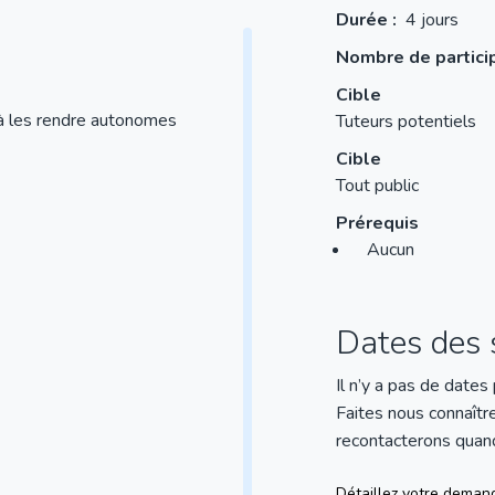
Durée :
4 jours
Nombre de partici
Cible
n à les rendre autonomes
Tuteurs potentiels
Cible
Tout public
Prérequis
Aucun
Dates des s
Il n’y a pas de dates
Faites nous connaîtr
recontacterons quand 
Détaillez votre demande