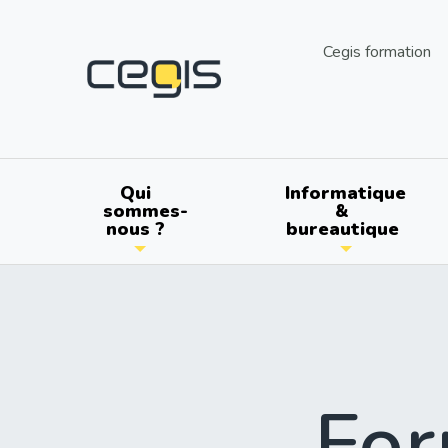
Aller
au
utils
Cegis formation
contenu
principal
Main
Qui
Informatique
sommes-
&
nous ?
bureautique
navigation
For