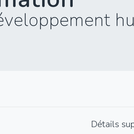
éveloppement h
Détails su