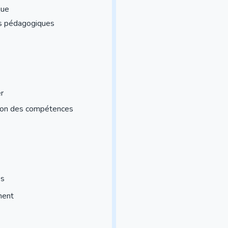
que
ns pédagogiques
er
ition des compétences
es
ment