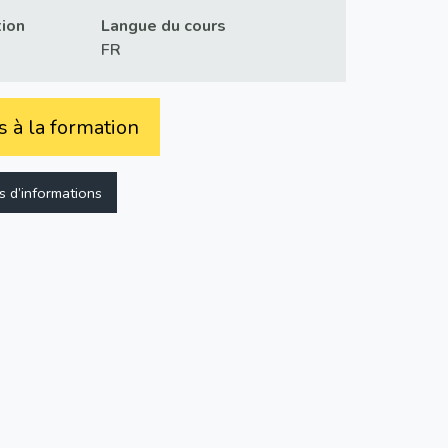
tion
Langue du cours
FR
s à la formation
us d’informations