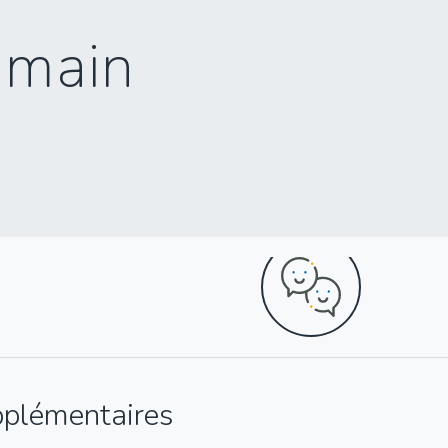
umain
pplémentaires