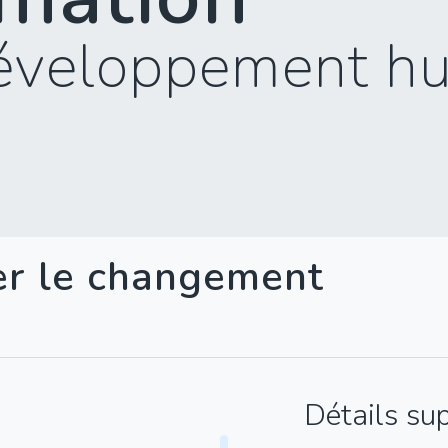
éveloppement h
er le changement
Détails su