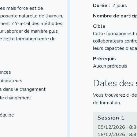
Durée :
2 jours
ies mais force est de
posante naturelle de l’humain.
Nombre de partici
tement ? Y-a-t-il des méthodes,
Cible
ur l’aborder de manière plus
Cette formation est 
ue cette formation tente de
collaborateurs conf
leurs capacités d'ada
Prérequis
Aucun prérequis
iences
Dates des s
laborateurs
res dans le changement
Vous trouverez ci-de
r le changement
de formation.
n équipe
Session 1
09/12/2026
|
8:3
18/12/2026
|
8:3