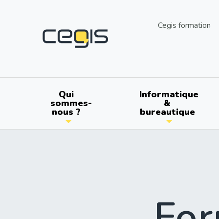
Aller
au
utils
Cegis formation
contenu
principal
Main
Qui
Informatique
sommes-
&
nous ?
bureautique
navigation
For