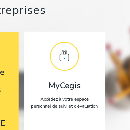
treprises
e
MyCegis
s
Accèdez à votre espace
personnel de suivi et d’évaluation
E