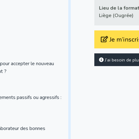
Lieu de la forma
Liège (Ougrée)
Je m’inscri
J’ai besoin de pl
 pour accepter le nouveau
t ?
ents passifs ou agressifs :
aborateur des bonnes