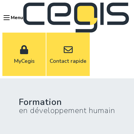
Aller
au
Menu
contenu
principal
MyCegis
Contact rapide
Formation
en développement humain