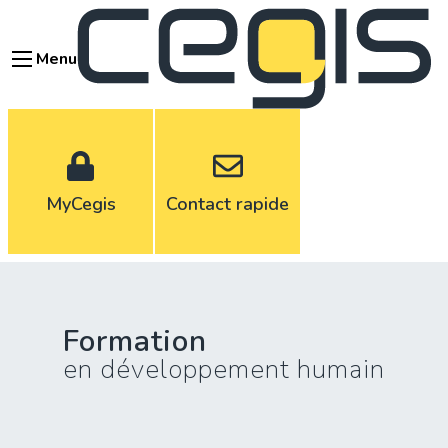
Aller
au
Menu
contenu
principal
MyCegis
Contact rapide
Formation
en développement humain