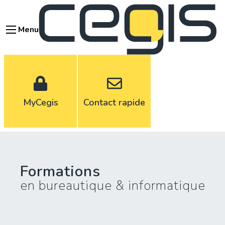
Aller
au
Menu
contenu
principal
MyCegis
Contact rapide
Formations
en bureautique & informatique