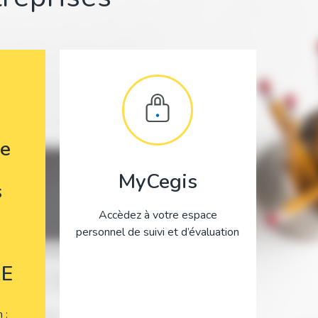
e
MyCegis
s
Accèdez à votre espace
personnel de suivi et d’évaluation
E
on