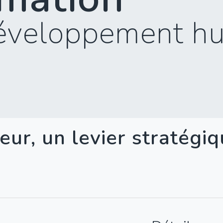
éveloppement h
ur, un levier stratégi