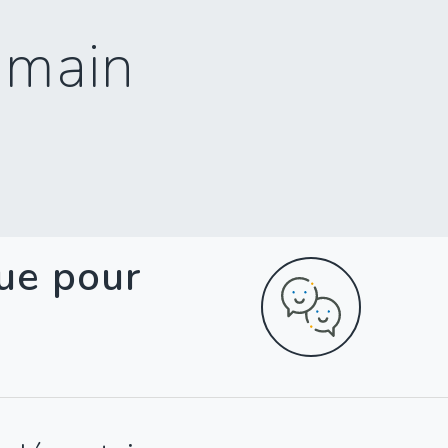
umain
que pour