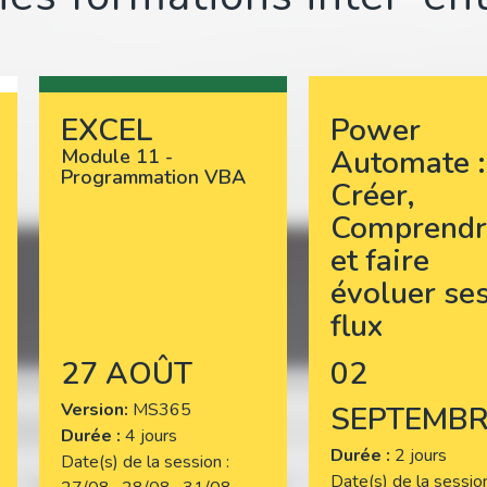
EXCEL
Power
Automate :
Module 11 -
Programmation VBA
Créer,
Comprendr
et faire
évoluer se
flux
27 AOÛT
02
Version
MS365
SEPTEMBR
Durée :
4 jours
Durée :
2 jours
Date(s) de la session
Date(s) de la sessi