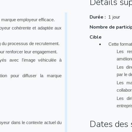
Détails su
Durée :
1 jour
e marque employeur efficace.
Nombre de partici
oyeur cohérente et adaptée aux
Cible
ng du processus de recrutement.
Cette format
Les re
our renforcer leur engagement.
améliore
oyés avec l'image véhiculée à
Les dir
par le 
tion pour diffuser la marque
Les man
collabor
Les dir
entrepri
Dates des s
oyeur dans le contexte actuel du