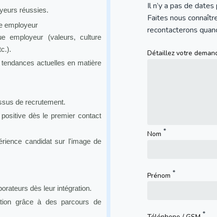
Il n’y a pas de dates
eurs réussies.
Faites nous connaîtr
e employeur
recontacterons quand 
que employeur (valeurs, culture
c.).
Détaillez votre demande
 tendances actuelles en matière
ssus de recrutement.
 positive dès le premier contact
Nom
érience candidat sur l'image de
Prénom
orateurs dès leur intégration.
sation grâce à des parcours de
Téléphone / GSM