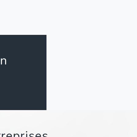
on
treprises