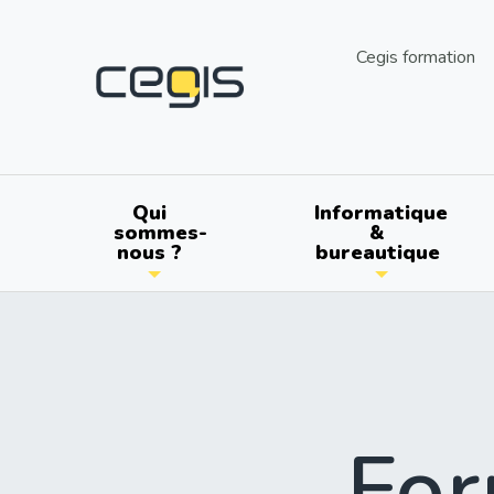
Aller
au
utils
Cegis formation
contenu
principal
Main
Qui
Informatique
sommes-
&
nous ?
bureautique
navigation
For